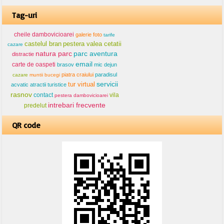
Tag-uri
cheile dambovicioarei
galerie foto
tarife
castelul bran
pestera valea cetatii
cazare
natura parc
parc aventura
distractie
email
carte de oaspeti
brasov
mic dejun
piatra craiului
paradisul
cazare
muntii bucegi
servicii
tur virtual
acvatic
atractii turistice
rasnov
contact
vila
pestera dambovicioarei
intrebari frecvente
predelut
QR code