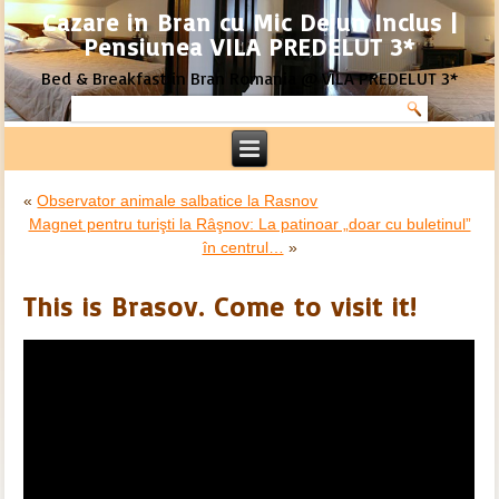
Cazare in Bran cu Mic Dejun Inclus |
Pensiunea VILA PREDELUT 3*
Bed & Breakfast in Bran Romania @ VILA PREDELUT 3*
«
Observator animale salbatice la Rasnov
Magnet pentru turişti la Râşnov: La patinoar „doar cu buletinul”
în centrul…
»
This is Brasov. Come to visit it!