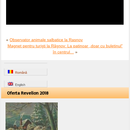
«
Observator animale salbatice la Rasnov
Magnet pentru turişti la Râşnov: La patinoar „doar cu buletinul”
în centrul…
»
Română
English
Oferta Revelion 2018