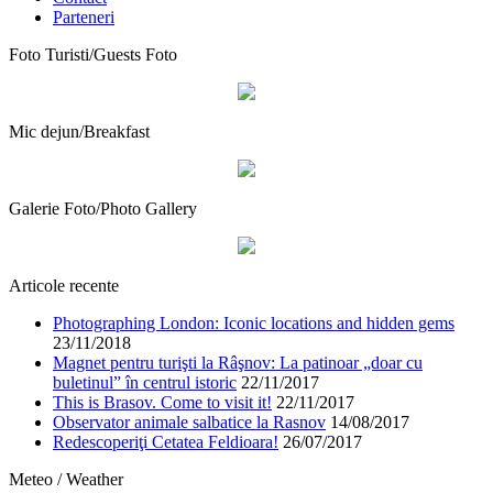
Parteneri
Foto Turisti/Guests Foto
Mic dejun/Breakfast
Galerie Foto/Photo Gallery
Articole recente
Photographing London: Iconic locations and hidden gems
23/11/2018
Magnet pentru turişti la Râşnov: La patinoar „doar cu
buletinul” în centrul istoric
22/11/2017
This is Brasov. Come to visit it!
22/11/2017
Observator animale salbatice la Rasnov
14/08/2017
Redescoperiţi Cetatea Feldioara!
26/07/2017
Meteo / Weather