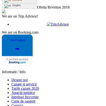
English
Oferta Revelion 2018
We are on Trip Advisor!
We are on Booking.com
Vila Predelut
-
0 verified reviews
Informatii / Info
Despre noi
Cazare si servicii
Tarife cazare 2020
Atractii turistice
Intrebari frecvente
Carte de oaspeti
Contact