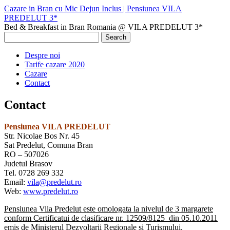
Cazare in Bran cu Mic Dejun Inclus | Pensiunea VILA
PREDELUT 3*
Bed & Breakfast in Bran Romania @ VILA PREDELUT 3*
Despre noi
Tarife cazare 2020
Cazare
Contact
Contact
Pensiunea VILA PREDELUT
Str. Nicolae Bos Nr. 45
Sat Predelut, Comuna Bran
RO – 507026
Judetul Brasov
Tel. 0728 269 332
Email:
vila@predelut.ro
Web:
www.predelut.ro
Pensiunea Vila Predelut este omologata la nivelul de 3 margarete
conform Certificatui de clasificare nr. 12509/8125 din 05.10.2011
emis de Ministerul Dezvoltarii Regionale si Turismului.