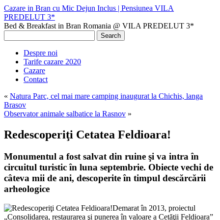
Cazare in Bran cu Mic Dejun Inclus | Pensiunea VILA
PREDELUT 3*
Bed & Breakfast in Bran Romania @ VILA PREDELUT 3*
Despre noi
Tarife cazare 2020
Cazare
Contact
«
Natura Parc, cel mai mare camping inaugurat la Chichis, langa
Brasov
Observator animale salbatice la Rasnov
»
Redescoperiţi Cetatea Feldioara!
Monumentul a fost salvat din ruine şi va intra în
circuitul turistic în luna septembrie. Obiecte vechi de
câteva mii de ani, descoperite în timpul descărcării
arheologice
Demarat în 2013, proiectul
„Consolidarea, restaurarea şi punerea în valoare a Cetăţii Feldioara”