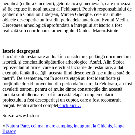
neolitică (cultura Cucuteni), geto-dacică şi medievală, care urmează
să fie expuse în noul muzeu al Feldioarei. Potrivit responsabilului de
şantier din Consiliul Judeţean, Mircea Gherghe, cele mai multe
obiecte descoperite au fost din perioadele anterioare Evului Mediu.
Cercetarea arheologică aprofundată a întregului sit istoric a fost
realizată sub coordonarea arheologului Daniela Marcu-Istrate.
Istorie dezgropată
Lucrările de restaurare au luat în considerare, pe lângă documentarea
istorică, şi concluziile săpăturilor arheologice. Astfel, Alin Stoica,
reprezentantul firmei care a efectuat lucrările de restaurare, a dat
exemplu fântânii cetăţii, aceasta fiind descoperită „pe ultima sută de
metri”. De asemenea, tot în această etapă au fost identificate şi
porţiunile de zid provenind din perioada în care, la Feldioara, au fost
cavalerii teutoni, pentru că multe dintre construcţiile din această
incintă sunt ulterioare. Tot în această etapă a implementării
proiectului a fost descoperit şi un cuptor, care a fost reconstruit
parţial. Pentru articol complet
click aici…
Sursa: www.bzb.ro
«
Natura Parc, cel mai mare camping inaugurat la Chichis, langa
Brasov