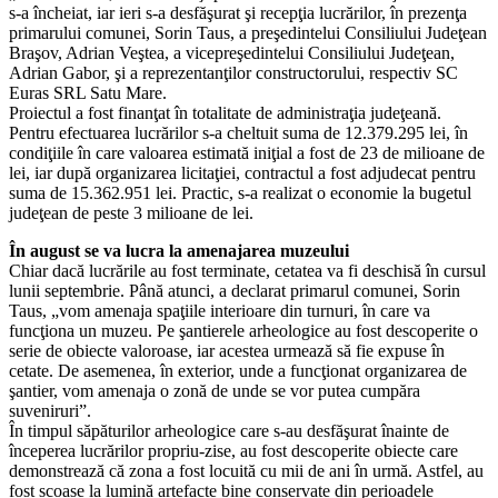
s-a încheiat, iar ieri s-a desfăşurat şi recepţia lucrărilor, în prezenţa
primarului comunei, Sorin Taus, a preşedintelui Consiliului Judeţean
Braşov, Adrian Veştea, a vicepreşedintelui Consiliului Judeţean,
Adrian Gabor, şi a reprezentanţilor constructorului, respectiv SC
Euras SRL Satu Mare.
Proiectul a fost finanţat în totalitate de administraţia judeţeană.
Pentru efectuarea lucrărilor s-a cheltuit suma de 12.379.295 lei, în
condiţiile în care valoarea estimată iniţial a fost de 23 de milioane de
lei, iar după organizarea licitaţiei, contractul a fost adjudecat pentru
suma de 15.362.951 lei. Practic, s-a realizat o economie la bugetul
judeţean de peste 3 milioane de lei.
În august se va lucra la amenajarea muzeului
Chiar dacă lucrările au fost terminate, cetatea va fi deschisă în cursul
lunii septembrie. Până atunci, a declarat primarul comunei, Sorin
Taus, „vom amenaja spaţiile interioare din turnuri, în care va
funcţiona un muzeu. Pe şantierele arheologice au fost descoperite o
serie de obiecte valoroase, iar acestea urmează să fie expuse în
cetate. De asemenea, în exterior, unde a funcţionat organizarea de
şantier, vom amenaja o zonă de unde se vor putea cumpăra
suveniruri”.
În timpul săpăturilor arheologice care s-au desfăşurat înainte de
începerea lucrărilor propriu-zise, au fost descoperite obiecte care
demonstrează că zona a fost locuită cu mii de ani în urmă. Astfel, au
fost scoase la lumină artefacte bine conservate din perioadele