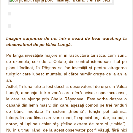
Imagini surprinse de noi într-o seară de bear watching la
observatorul de pe Valea Lungă.
Pe lângă investiţiile majore în infrastructura turistică, cum sunt,
de exemplu, cele de la Cetate, din centrul istoric sau liftul pe
planul înclinat, în Râşnov se fac investiţii şi pentru atragerea
turiştilor care iubesc muntele, al căror număr creşte de la an la
an.
Astfel, în luna iulie a fost deschis observatorul de urşi din Valea
Lungă, amenajat într-o zonă care oferă peisaje spectaculoase,
la care se ajunge prin Cheile Râşnoavei. Este vorba despre o
cabană din lemn masiv, din care, aşezaţi comod pe trei rânduri
de bănci montate în sistem „tribună”, turiştii pot admira,
fotografia sau filma carnivore mari, în special urşi, dar, cu puţin
noroc, şi lupi sau chiar râşi (feline extrem de rare şi „timide”).
Nu în ultimul rând, de la acest observator pot fi văzuţi, fără nici