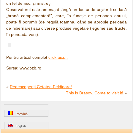
un fel de risc, şi mistreţi.
Observatorul este amenajat lângă un loc unde urşilor li se lasă
„hrană complementară”, care, în funcţie de perioada anului,
poate fi porumb (de regulă toamna, când se apropie perioada
de hibernare) sau diverse produse vegetale (legume sau fructe,
în perioada verii).
Pentru articol complet
click aici…
Sursa: www.bzb.ro
«
Redescoperiţi Cetatea Feldioara!
This is Brasov. Come to visit it!
»
Română
English