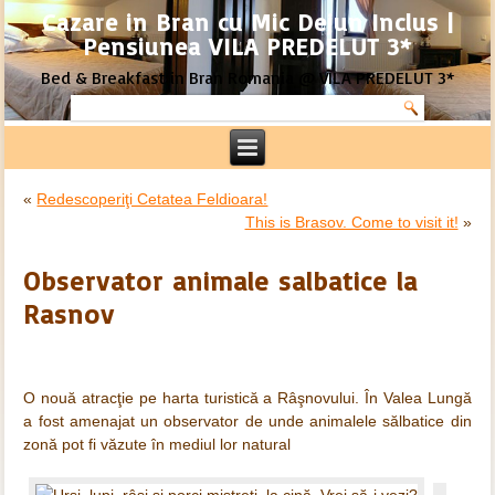
Cazare in Bran cu Mic Dejun Inclus |
Pensiunea VILA PREDELUT 3*
Bed & Breakfast in Bran Romania @ VILA PREDELUT 3*
«
Redescoperiţi Cetatea Feldioara!
This is Brasov. Come to visit it!
»
Observator animale salbatice la
Rasnov
O nouă atracţie pe harta turistică a Râşnovului. În Valea Lungă
a fost amenajat un observator de unde animalele sălbatice din
zonă pot fi văzute în mediul lor natural