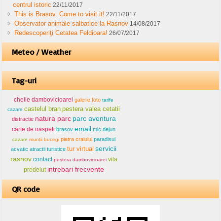
centrul istoric
22/11/2017
This is Brasov. Come to visit it!
22/11/2017
Observator animale salbatice la Rasnov
14/08/2017
Redescoperiţi Cetatea Feldioara!
26/07/2017
Meteo / Weather
Tag-uri
cheile dambovicioarei
galerie foto
tarife
castelul bran
pestera valea cetatii
cazare
natura parc
parc aventura
distractie
email
carte de oaspeti
brasov
mic dejun
piatra craiului
paradisul
cazare
muntii bucegi
servicii
tur virtual
acvatic
atractii turistice
rasnov
contact
vila
pestera dambovicioarei
intrebari frecvente
predelut
QR code