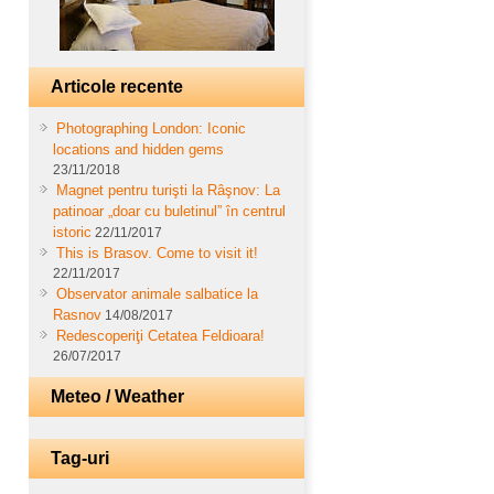
Articole recente
Photographing London: Iconic
locations and hidden gems
23/11/2018
Magnet pentru turişti la Râşnov: La
patinoar „doar cu buletinul” în centrul
istoric
22/11/2017
This is Brasov. Come to visit it!
22/11/2017
Observator animale salbatice la
Rasnov
14/08/2017
Redescoperiţi Cetatea Feldioara!
26/07/2017
Meteo / Weather
Tag-uri