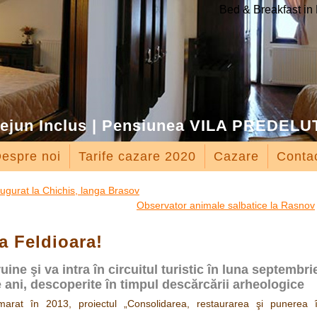
Bed & Breakfast 
Dejun Inclus | Pensiunea VILA PREDELU
espre noi
Tarife cazare 2020
Cazare
Conta
ugurat la Chichis, langa Brasov
Observator animale salbatice la Rasnov
a Feldioara!
ine şi va intra în circuitul turistic în luna septembri
 ani, descoperite în timpul descărcării arheologice
arat în 2013, proiectul „Consolidarea, restaurarea şi punerea 