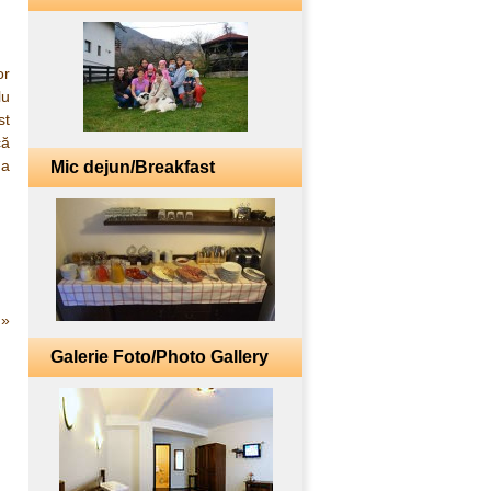
or
lu
st
că
 a
Mic dejun/Breakfast
»
Galerie Foto/Photo Gallery