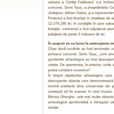
valoare a Cetăţii Feldioara” s-a încheia
comunei, Sorin Taus, a preşedintelui Con
Judeţean, Adrian Gabor, şi a reprezentan
Proiectul a fost finanţat în totalitate de
12.379.295 lei, în condiţiile în care valo
licitaţiei, contractul a fost adjudecat p
judeţean de peste 3 milioane de lei.
În august se va lucra la amenajarea m
Chiar dacă lucrările au fost terminate, c
primarul comunei, Sorin Taus, „vom amen
şantierele arheologice au fost descoper
cetate. De asemenea, în exterior, unde 
putea cumpăra suveniruri”.
În timpul săpăturilor arheologice care 
descoperite obiecte care demonstrează c
lumină artefacte bine conservate din pe
urmează să fie expuse în noul muzeu al 
Mircea Gherghe, cele mai multe obiecte 
arheologică aprofundată a întregului si
Istrate.