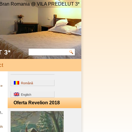
in Bran Romania @ VILA PREDELUT 3*
T 3*
ct
Română
»
English
Oferta Revelion 2018
e.
în