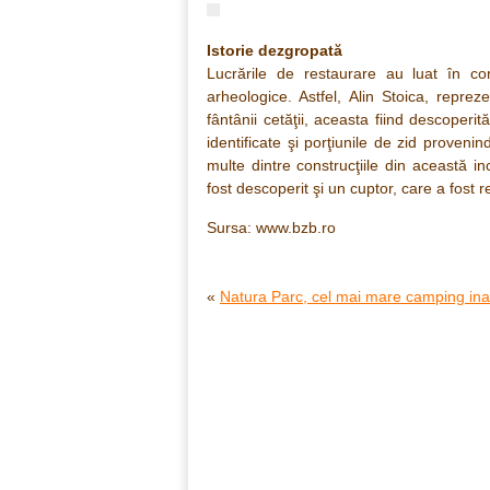
Istorie dezgropată
Lucrările de restaurare au luat în con
arheologice. Astfel, Alin Stoica, repre
fântânii cetăţii, aceasta fiind descoper
identificate şi porţiunile de zid proveni
multe dintre construcţiile din această in
fost descoperit şi un cuptor, care a fost r
Sursa: www.bzb.ro
«
Natura Parc, cel mai mare camping ina