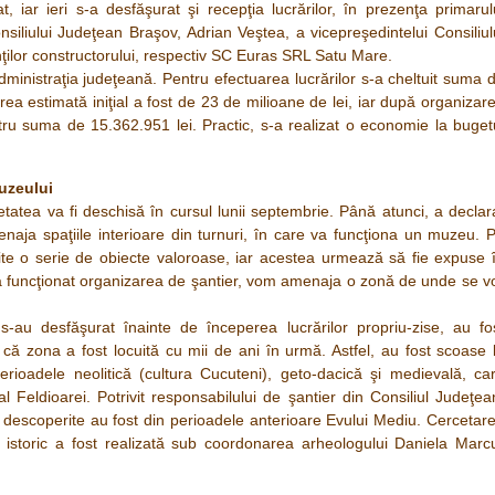
t, iar ieri s-a desfăşurat şi recepţia lucrărilor, în prezenţa primarul
siliului Judeţean Braşov, Adrian Veştea, a vicepreşedintelui Consiliul
ţilor constructorului, respectiv SC Euras SRL Satu Mare.
 administraţia judeţeană. Pentru efectuarea lucrărilor s-a cheltuit suma 
area estimată iniţial a fost de 23 de milioane de lei, iar după organizar
entru suma de 15.362.951 lei. Practic, s-a realizat o economie la buget
uzeului
etatea va fi deschisă în cursul lunii septembrie. Până atunci, a declar
aja spaţiile interioare din turnuri, în care va funcţiona un muzeu. 
ite o serie de obiecte valoroase, iar acestea urmează să fie expuse 
a funcţionat organizarea de şantier, vom amenaja o zonă de unde se v
s-au desfăşurat înainte de începerea lucrărilor propriu-zise, au fo
ă zona a fost locuită cu mii de ani în urmă. Astfel, au fost scoase 
rioadele neolitică (cultura Cucuteni), geto-dacică şi medievală, ca
Feldioarei. Potrivit responsabilului de şantier din Consiliul Judeţea
descoperite au fost din perioadele anterioare Evului Mediu. Cercetar
t istoric a fost realizată sub coordonarea arheologului Daniela Marc