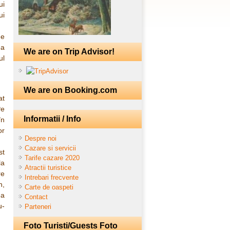
ui
ui
de
ea
We are on Trip Advisor!
ul
We are on Booking.com
at
Pe
Informatii / Info
în
or
Despre noi
Cazare si servicii
st
Tarife cazare 2020
la
Atractii turistice
re
Intrebari frecvente
n,
Carte de oaspeti
ea
Contact
u-
Parteneri
Foto Turisti/Guests Foto