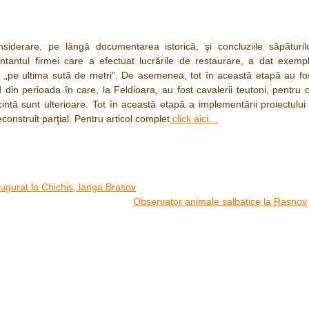
siderare, pe lângă documentarea istorică, şi concluziile săpăturil
zentantul firmei care a efectuat lucrările de restaurare, a dat exemp
ită „pe ultima sută de metri”. De asemenea, tot în această etapă au fo
nd din perioada în care, la Feldioara, au fost cavalerii teutoni, pentru 
cintă sunt ulterioare. Tot în această etapă a implementării proiectului
econstruit parţial. Pentru articol complet
click aici…
ugurat la Chichis, langa Brasov
Observator animale salbatice la Rasnov