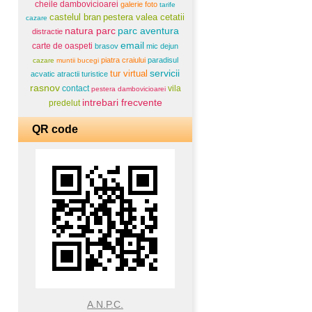
cheile dambovicioarei
galerie foto
tarife
castelul bran
pestera valea cetatii
cazare
natura parc
parc aventura
distractie
email
carte de oaspeti
brasov
mic dejun
piatra craiului
paradisul
cazare
muntii bucegi
servicii
tur virtual
acvatic
atractii turistice
rasnov
contact
vila
pestera dambovicioarei
intrebari frecvente
predelut
QR code
A.N.P.C.