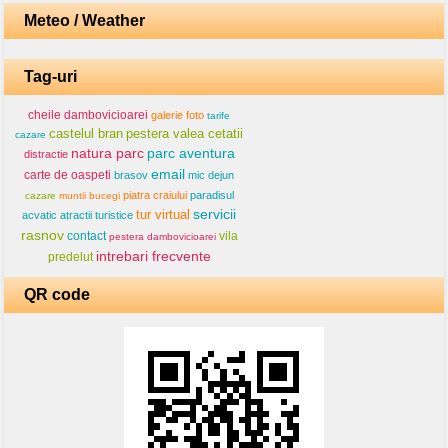
Meteo / Weather
Tag-uri
cheile dambovicioarei
galerie foto
tarife
castelul bran
pestera valea cetatii
cazare
natura parc
parc aventura
distractie
email
carte de oaspeti
brasov
mic dejun
piatra craiului
paradisul
cazare
muntii bucegi
servicii
tur virtual
acvatic
atractii turistice
rasnov
contact
vila
pestera dambovicioarei
intrebari frecvente
predelut
QR code