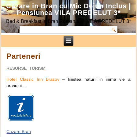
Cazare in Bran cu Mic Dejun Inclus |
Pensiunea VILA PREDELUT 3*
Bed & Breakfast in Bran Romania @ VILA PREDELUT 3*
Parteneri
RESURSE TURISM
Hotel Classic Inn Brasov
– linistea naturii in inima vie a
orasului…
Cazare Bran